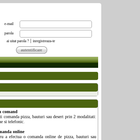
e-mail
parola
|
ai uitat parola ?
inregistreaza-te
autentificare
 comand
ti comanda pizza, bauturi sau desert prin 2 modalitati:
ne si telefonic.
anda online
ru a efectua o comanda online de pizza, bauturi sau