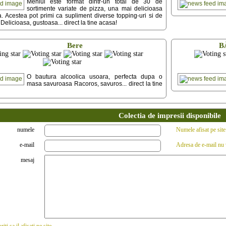
Meniul este format dintr-un total de 30 de
sortimente variate de pizza, una mai delicioasa
a. Acestea pot primi ca supliment diverse topping-uri si de
Delicioasa, gustoasa... direct la tine acasa!
Bere
B
O bautura alcoolica usoara, perfecta dupa o
masa savuroasa Racoros, savuros... direct la tine
Colectia de impresii disponibile
numele
Numele afisat pe site
e-mail
Adresa de e-mail nu v
mesaj
iti sa il afisati pe site