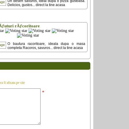
Un desert savuros, ideal dupa o pizza gustoasa.
Delicios, gustos... direct la tine acasa
Äƒuturi rÄƒcoritoare
O bautura racoritoare, ideala dupa o masa
completa Racoros, savuros... direct la tine acasa
a fi afisata pe site
*