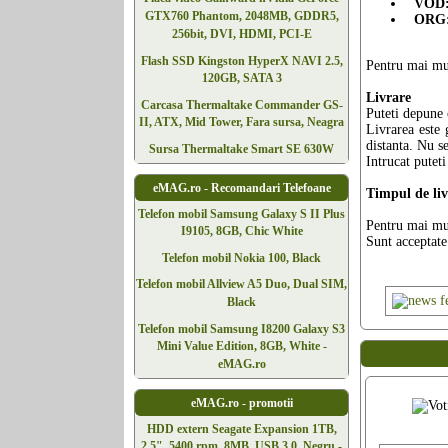
VOD
GTX760 Phantom, 2048MB, GDDR5,
ORG
256bit, DVI, HDMI, PCI-E
Flash SSD Kingston HyperX NAVI 2.5,
Pentru mai mul
120GB, SATA 3
Livrare
Carcasa Thermaltake Commander GS-
Puteti depune
II, ATX, Mid Tower, Fara sursa, Neagra
Livrarea este 
distanta. Nu s
Sursa Thermaltake Smart SE 630W
Intrucat putet
eMAG.ro - Recomandari Telefoane
Timpul de liv
Telefon mobil Samsung Galaxy S II Plus
Pentru mai mu
I9105, 8GB, Chic White
Sunt acceptate
Telefon mobil Nokia 100, Black
Telefon mobil Allview A5 Duo, Dual SIM,
Black
Telefon mobil Samsung I8200 Galaxy S3
Mini Value Edition, 8GB, White -
eMAG.ro
eMAG.ro - promotii
HDD extern Seagate Expansion 1TB,
2.5", 5400 rpm, 8MB, USB 3.0, Negru -