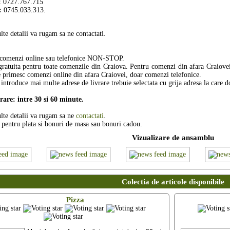
:
0727.767.715
:
0745.033.313.
te detalii va rugam sa ne contactati.
 comenzi online sau telefonice NON-STOP.
gratuita pentru toate comenzile din Craiova. Pentru comenzi din afara Craiovei 
e primesc comenzi online din afara Craiovei, doar comenzi telefonice.
i introduce mai multe adrese de livrare trebuie selectata cu grija adresa la care 
rare: intre 30 si 60 minute.
lte detalii va rugam sa ne
contactati
.
 pentru plata si bonuri de masa sau bonuri cadou.
Vizualizare de ansamblu
Colectia de articole disponibile
Pizza