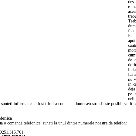
dese
e-ma
acea
treb
Tre
dum
fact
Pen
apoi
cant
mome
cump
de c
dori
link
La a
nu v
in c
deja
pe s
neli
 sunteti informat ca a fost trimisa comanda dumneavostra si este posibil sa fiti
fonica
ua o comanda telefonica, sunati la unul dintre numerele noastre de telefon:
0251.315.701