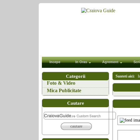
Incepe
In Oras
Agrement
Scri
Categorii
Sunteti aici:
I
Foto & Video
Mica Publicitate
Cautare
cautare