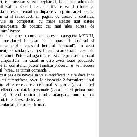
rt, este necesar sa va inregistrati, folosind o adresa de
il valida. Codul de autentificare va fi trimis pe
sta adresa de email iar dupa ce veti primi acest cod va
ui sa il introduceti in pagina de creare a contului.
buie sa completati cu mare atentie atat datele
neavoastra de contact cat mai ales adresa de
urare/livrare.
tru a depune o comanda accesati categoria MENIU,
 introduceti in cosul de cumparaturi produsul si
itatea dorita, apasand butonul "comand". In acest
nt, comanda dvs a fost introdusa automat in cosul de
araturi. Puteti adauga ulterior si alte produse in cosul
umparaturi. In cazul in care aveti toate produsele
te in cos atunci puteti finaliza procesul si veti accesa
ul "vreau sa trimit comanda".
cest pas este nevoie sa va autentificati in site daca inca
-ati autentificat. Aveti la dispozitie 2 formulare: unul
are vi se cere adresa de e-mail si parola (daca sunteti
 client) sau datele personale (daca sunteti prima oara
ite). Site-ul nostru permite adaugarea unui numar
mitat de adrese de livrare.
 contactat pentru confirmare.