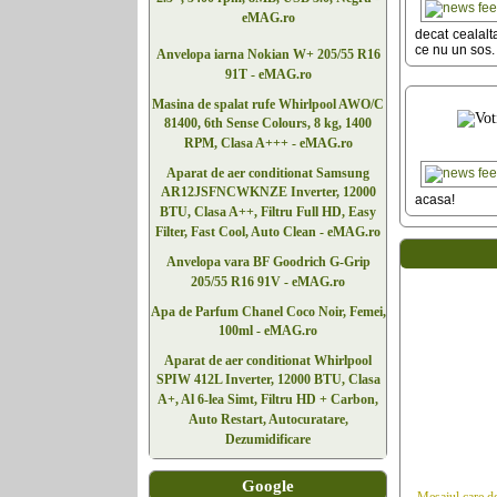
eMAG.ro
decat cealalt
ce nu un sos. 
Anvelopa iarna Nokian W+ 205/55 R16
91T - eMAG.ro
Masina de spalat rufe Whirlpool AWO/C
81400, 6th Sense Colours, 8 kg, 1400
RPM, Clasa A+++ - eMAG.ro
Aparat de aer conditionat Samsung
AR12JSFNCWKNZE Inverter, 12000
acasa!
BTU, Clasa A++, Filtru Full HD, Easy
Filter, Fast Cool, Auto Clean - eMAG.ro
Anvelopa vara BF Goodrich G-Grip
205/55 R16 91V - eMAG.ro
Apa de Parfum Chanel Coco Noir, Femei,
100ml - eMAG.ro
Aparat de aer conditionat Whirlpool
SPIW 412L Inverter, 12000 BTU, Clasa
A+, Al 6-lea Simt, Filtru HD + Carbon,
Auto Restart, Autocuratare,
Dezumidificare
Google
Mesajul care dor