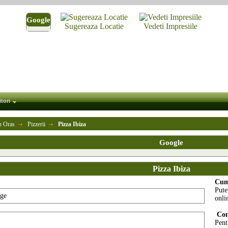
Google
Sugereaza Locatie
Vedeti Impresiile
itori
n Oras
Pizzerii
Pizza Ibiza
Google
Pizza Ibiza
Cum
Pute
onli
Com
Pent