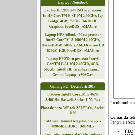
Laptop / NoteBook
Laptop HP 2000-2d01SQ cu procesor
Intel® CoreTM i3-3110M 2.40GHz, Ivy
Bridge, 4GB, 750GB, Intel® HD
Graphics, FreeDOS - eMAG.ro
Laptop HP ProBook 450 cu procesor
Intel® CoreTM i3-4000M 2.40GHz,
Haswell, 4GB, 500GB, AMD Radeon HD
8750M 1GB, FreeDOS - eMAG.ro
Laptop HP 250 cu procesor Intel®
CoreTM i3-3110M 2.40GHz, 4GB,
500GB, Intel® HD Graphics, Linux +
Geanta Laptop - eMAG.ro
Gaming PC - Decembrie 2013
Procesor Intel® CoreTM i5-4670,
3.40GHz, Haswell, Socket 1150, Box
La ultimul pas
Placa de baza ASRock Z87 PRO4, Socket
1150
Comanda tele
Kit Dual Channel Kingston 8GB (2 x
Pentru a efect
4096MB), DDR3, 1600MHz
FIX:
Placa video Gainward nVidia GeForce