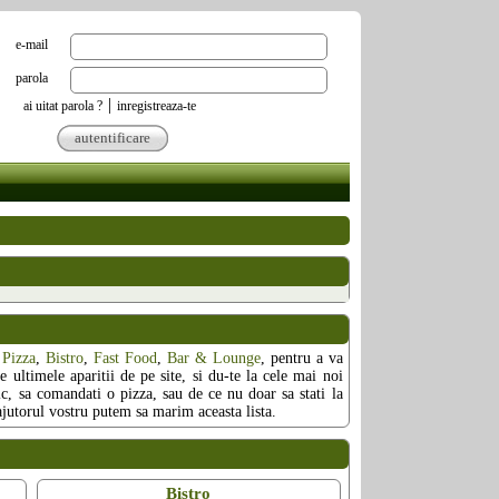
e-mail
parola
|
ai uitat parola ?
inregistreaza-te
autentificare
,
Pizza
,
Bistro
,
Fast Food
,
Bar & Lounge
, pentru a va
e ultimele aparitii de pe site, si du-te la cele mai noi
sic, sa comandati o pizza, sau de ce nu doar sa stati la
 ajutorul vostru putem sa marim aceasta lista.
Bistro