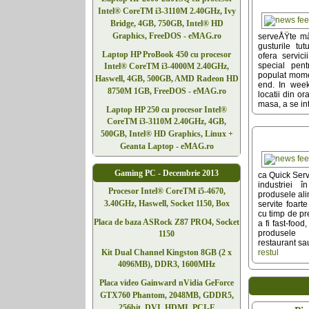
Intel® CoreTM i3-3110M 2.40GHz, Ivy
Bridge, 4GB, 750GB, Intel® HD
Graphics, FreeDOS - eMAG.ro
serveÅŸte mâ
gusturile tu
Laptop HP ProBook 450 cu procesor
ofera servici
special pen
Intel® CoreTM i3-4000M 2.40GHz,
populat momen
Haswell, 4GB, 500GB, AMD Radeon HD
end. In wee
8750M 1GB, FreeDOS - eMAG.ro
locatii din or
masa, a se inta
Laptop HP 250 cu procesor Intel®
CoreTM i3-3110M 2.40GHz, 4GB,
500GB, Intel® HD Graphics, Linux +
Geanta Laptop - eMAG.ro
Gaming PC - Decembrie 2013
ca Quick Serv
industriei 
Procesor Intel® CoreTM i5-4670,
produsele ali
3.40GHz, Haswell, Socket 1150, Box
servite foart
cu timp de pr
Placa de baza ASRock Z87 PRO4, Socket
a fi fast-food
produsele 
1150
restaurant sa
Kit Dual Channel Kingston 8GB (2 x
restul
4096MB), DDR3, 1600MHz
Placa video Gainward nVidia GeForce
GTX760 Phantom, 2048MB, GDDR5,
256bit, DVI, HDMI, PCI-E