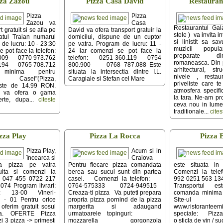
zza Zazou
Pizza Casa David
Restauran
Pizza
Pizza
Zazou va
Casa
Restaurantul Gal
t gratuit si se afla pe
David va ofera transport gratuir la
stele ) va invita i
atul Traian numarul
domicilui, dispune de un cuptor
si linistit sa sav
de lucru: 10 - 23:30
pe vatra. Program de lucru: 11 -
muzicii popula
e pot face la telefon:
24 iar comenzi se pot face la
preparate di
009 0770 973.762
telefon: 0251 360.119 0754
romaneasca. Din 
194 0765 708.712
800.900 0768 787.088 Este
arhitectural, st
minima pentru
situata la intersectia dintre I.L.
nivele , restau
le Casei"(Pizza,
Caragiale si Stefan cel Mare
priveliste care te
ste de 14.99 RON.
atmosfera specifi
u va ofera o gama
la tara. Ne-am p
erte, dupa...
citeste
ceva nou in lume
traditionale...
cites
zza Play
Pizza La Rocca
Pizza 
Pizza Play,
Acum si in
încearca si
Craiova
ta pizza pe vatra
Pentru fiecare pizza comandata
este situata in
tuita si comenzi la
berea sau sucul sunt din partea
Comenzi la tel
71 047 455 0722 217
casei. Comenzi la telefon:
992 0251 563 13
74 Program livrari:
0764-575333 0724-949515
Transportul es
oi: 13-00 Vineri-
Creaza-ti pizza Va puteti prepara
comanda minima 
 - 01 Pentru orice
propria pizza pornind de la pizza
Site-ul c
ferim gratuit sosul
margerita si adaugand
www.ristorantee
za. OFERTE Pizza
urmatoarele topinguri:
speciale: Pizza 
 3 pizza -> primesti
mozzarella gorgonzola
o sticla de vin / su