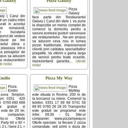
t Galaxy
Pizza Galaxy
Pizza
Galaxy
axy ( Carul din
face parte din Restaurantul
ntr-un cadru intim
Galaxy ( Carul din stele ) va pune
urati in acordul
la dispozitie un meniu complet de
re romanesti,
comenzi la domiciliu pentru a
n bucataria
savura aceleasi gusturi savuroase
punct de vedere
ale restaurantului . Ne-am propus
ructurat pe trei
sa aducem ceva nou in lumea
rantul ofera o
pizzei traditionale, impresionand
 plaseaza intr-o
clientii prin calitatea specialitatilor
ca peisajelor de
pregatite. Va oferim o gama larga
ropus sa aducem
de servicii pentru toate ocaziile,
a restaurantelor
reprezentand garantia...
citeste
te restul
restul
Emilio
Pizza My Way
Pizza
Pizza
Emilio
MyWay
 zona Simplon.
este situata in Rovine, 200 m de
efon: 0251 420
la borcanul cu miere. Comenzi la
4 0765 690 688
telefon: 0351 17 69 68 0741 58
te gratuit si
89 85 0760 28 28 20 Transportul
este de 20 lei.
este gratuit iar programul este
ompaniei:
intre: 09:30 - 01. Site-ul
milio.ro Oferte
companiei: www.pizzamyway.ro
Party 60 x 40 +
Oferte speciale: la fiecare 2 pizza
c 2 L / bere 2 L =
comandate, veti primi o doza de