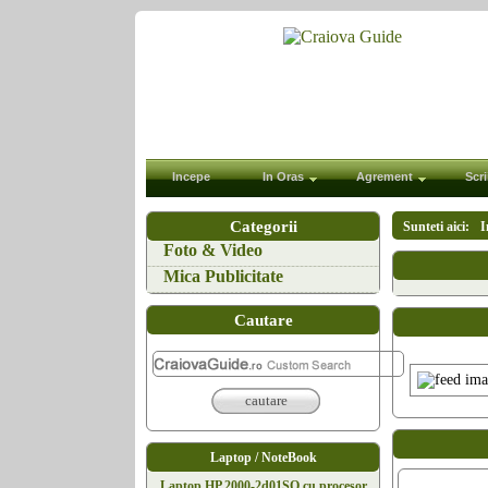
Incepe
In Oras
Agrement
Scri
Categorii
Sunteti aici:
I
Foto & Video
Mica Publicitate
Cautare
cautare
Laptop / NoteBook
Laptop HP 2000-2d01SQ cu procesor