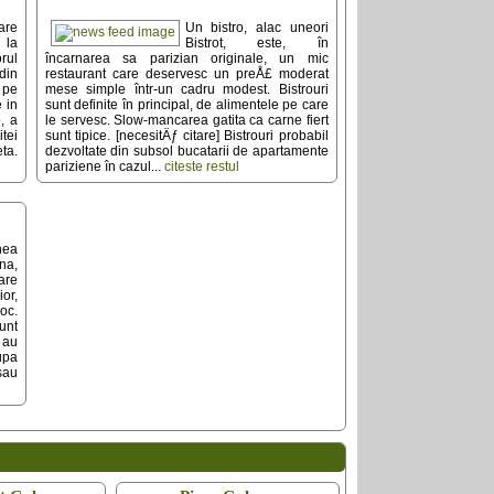
are
Un bistro, alac uneori
 la
Bistrot, este, în
rul
încarnarea sa parizian originale, un mic
din
restaurant care deservesc un preÅ£ moderat
 pe
mese simple într-un cadru modest. Bistrouri
e in
sunt definite în principal, de alimentele pe care
, a
le servesc. Slow-mancarea gatita ca carne fiert
tei
sunt tipice. [necesitÄƒ citare] Bistrouri probabil
eta.
dezvoltate din subsol bucatarii de apartamente
pariziene în cazul...
citeste restul
nea
na,
are
ior,
oc.
unt
 au
upa
sau