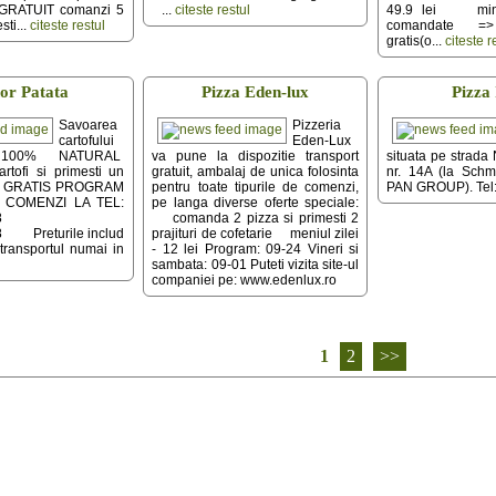
 GRATUIT comanzi 5
...
citeste restul
49.9 lei mini
sti...
citeste restul
comandate =
gratis(o...
citeste r
or Patata
Pizza Eden-lux
Pizza 
Savoarea
Pizzeria
cartofului
Eden-Lux
al 100% NATURAL
va pune la dispozitie transport
situata pe strada 
rtofi si primesti un
gratuit, ambalaj de unica folosinta
nr. 14A (la Schmi
ial GRATIS PROGRAM
pentru toate tipurile de comenzi,
PAN GROUP). Tel:
 COMENZI LA TEL:
pe langa diverse oferte speciale:
.178.888
comanda 2 pizza si primesti 2
8 Preturile includ
prajituri de cofetarie meniul zilei
transportul numai in
- 12 lei Program: 09-24 Vineri si
sambata: 09-01 Puteti vizita site-ul
companiei pe: www.edenlux.ro
1
2
>>