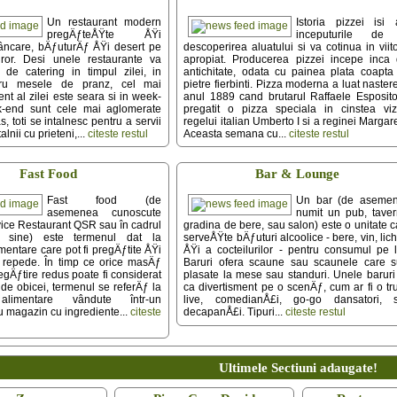
Un restaurant modern
Istoria pizzei isi 
pregÄƒteÅŸte ÅŸi
inceputurile de
ncare, bÄƒuturÄƒ ÅŸi desert pe
descoperirea aluatului si va cotinua in viito
turor. Desi unele restaurante va
apropiat. Producerea pizzei incepe inca 
i de catering in timpul zilei, in
antichitate, odata cu painea plata coapta
tru mesele de pranz, cel mai
pietre fierbinti. Pizza moderna a luat naster
t al zilei este seara si in week-
anul 1889 cand brutarul Raffaele Esposito
k-end sunt cele mai aglomerate
pregatit o pizza speciala in cinstea vizi
as, toti se intalnesc pentru a servii
regelui italian Umberto I si a reginei Margar
lnii cu prieteni,...
citeste restul
Aceasta semana cu...
citeste restul
Fast Food
Bar & Lounge
Fast food (de
Un bar (de aseme
asemenea cunoscute
numit un pub, taver
ice Restaurant QSR sau în cadrul
gradina de bere, sau salon) este o unitate c
în sine) este termenul dat la
serveÅŸte bÄƒuturi alcoolice - bere, vin, lich
mentare care pot fi pregÄƒtite ÅŸi
ÅŸi a cocteilurilor - pentru consumul pe l
e repede. În timp ce orice masÄƒ
Baruri ofera scaune sau scaunele care s
egÄƒtire redus poate fi considerat
plasate la mese sau standuri. Unele baruri
, de obicei, termenul se referÄƒ la
ca divertisment pe o scenÄƒ, cum ar fi o tr
alimentare vândute într-un
live, comedianÅ£i, go-go dansatori, 
u magazin cu ingrediente...
citeste
decapanÅ£i. Tipuri...
citeste restul
Ultimele Sectiuni adaugate!