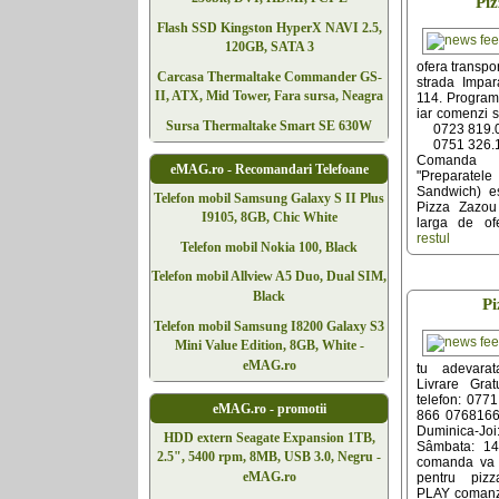
Pi
Flash SSD Kingston HyperX NAVI 2.5,
120GB, SATA 3
ofera transpor
Carcasa Thermaltake Commander GS-
strada Impar
II, ATX, Mid Tower, Fara sursa, Neagra
114. Program 
iar comenzi s
Sursa Thermaltake Smart SE 630W
0723 819.
0751 326.
Comanda 
eMAG.ro - Recomandari Telefoane
"Preparate
Sandwich) e
Telefon mobil Samsung Galaxy S II Plus
Pizza Zazo
I9105, 8GB, Chic White
larga de of
restul
Telefon mobil Nokia 100, Black
Telefon mobil Allview A5 Duo, Dual SIM,
Black
Pi
Telefon mobil Samsung I8200 Galaxy S3
Mini Value Edition, 8GB, White -
eMAG.ro
tu adevara
Livrare Gra
telefon: 07
eMAG.ro - promotii
866 07681660
Duminica-J
HDD extern Seagate Expansion 1TB,
Sâmbata: 14
2.5", 5400 rpm, 8MB, USB 3.0, Negru -
comanda va o
eMAG.ro
pentru piz
PLAY comanzi