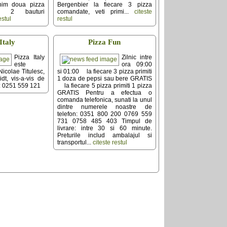
m doua pizza
Bergenbier la fiecare 3 pizza
> 2 bauturi
comandate, veti primi...
citeste
estul
restul
Italy
Pizza Fun
Pizza Italy
Zilnic intre
este
ora 09:00
Nicolae Titulesc,
si 01:00 la fiecare 3 pizza primiti
dt, vis-a-vis de
1 doza de pepsi sau bere GRATIS
 0251 559 121
la fiecare 5 pizza primiti 1 pizza
GRATIS Pentru a efectua o
comanda telefonica, sunati la unul
dintre numerele noastre de
telefon: 0351 800 200 0769 559
731 0758 485 403 Timpul de
livrare: intre 30 si 60 minute.
Preturile includ ambalajul si
transportul...
citeste restul