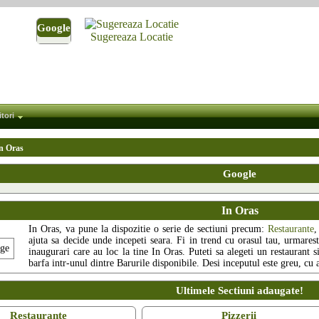
Google
Sugereaza Locatie
itori
n Oras
Google
In Oras
In Oras, va pune la dispozitie o serie de sectiuni precum:
Restaurante
ajuta sa decide unde incepeti seara. Fi in trend cu orasul tau, urmarest
inaugurari care au loc la tine In Oras. Puteti sa alegeti un restaurant 
barfa intr-unul dintre Barurile disponibile. Desi inceputul este greu, cu
Ultimele Sectiuni adaugate!
Restaurante
Pizzerii