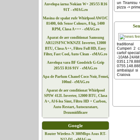
un Tiramisu
Anvelopa iarna Nokian W+ 205/55 R16
pizza -> prime
91T - eMAG.ro
Masina de spalat rufe Whirlpool AWO/C
81400, 6th Sense Colours, 8 kg, 1400
Sen
RPM, Clasa A+++ - eMAG.ro
Aparat de aer conditionat Samsung
AR12JSFNCWKNZE Inverter, 12000
tradition
Cumperi 2 ca
BTU, Clasa A++, Filtru Full HD, Easy
cartof spec
Filter, Fast Cool, Auto Clean - eMAG.ro
-10AM-24AM
0351
Anvelopa vara BF Goodrich G-Grip
0755.148.88
205/55 R16 91V - eMAG.ro
ambalajul si 
Craiova
Apa de Parfum Chanel Coco Noir, Femei,
100ml - eMAG.ro
Aparat de aer conditionat Whirlpool
SPIW 412L Inverter, 12000 BTU, Clasa
A+, Al 6-lea Simt, Filtru HD + Carbon,
Auto Restart, Autocuratare,
Dezumidificare
Google
Router Wireless-N 300Mbps Asus RT-
N12-D1 - eMAG.ro