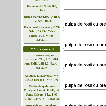
Chic White
Telefon mobil Nokia 100,
Black
Telefon mobil Allview A5 Duo,
Dual SIM, Black
pulpa de rosii cu or
Telefon mobil Samsung I8200
Galaxy S3 Mini Value
Edition, 8GB, White -
eMAG.ro
pulpa de rosii cu or
eMAG.ro - promotii
HDD extern Seagate
Expansion 1TB, 2.5", 5400
rpm, 8MB, USB 3.0, Negru -
pulpa de rosii cu or
eMAG.ro
Anvelopa iarna Nokian W+
205/55 R16 91T - eMAG.ro
pulpa de rosii cu or
Masina de spalat rufe
Whirlpool AWO/C 81400, 6th
Sense Colours, 8 kg, 1400
RPM, Clasa A+++ - eMAG.ro
pulpa de rosii cu or
Aparat de aer conditionat