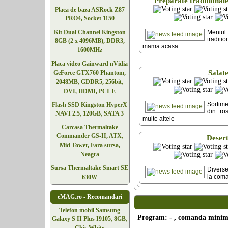
Preparate traditional
Placa de baza ASRock Z87
PRO4, Socket 1150
Meniul
Kit Dual Channel Kingston
traditi
8GB (2 x 4096MB), DDR3,
mama acasa
1600MHz
Placa video Gainward nVidia
Salat
GeForce GTX760 Phantom,
2048MB, GDDR5, 256bit,
DVI, HDMI, PCI-E
Sortime
Flash SSD Kingston HyperX
din ros
NAVI 2.5, 120GB, SATA 3
multe altele
Carcasa Thermaltake
Commander GS-II, ATX,
Deser
Mid Tower, Fara sursa,
Neagra
Sursa Thermaltake Smart SE
Diverse
la com
630W
eMAG.ro - Recomandari
Telefoane
Telefon mobil Samsung
Program: - , comanda minima 
Galaxy S II Plus I9105, 8GB,