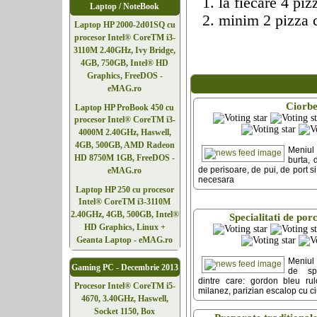
la fiecare 4 piz
Laptop / NoteBook
minim 2 pizza c
Laptop HP 2000-2d01SQ cu
procesor Intel® CoreTM i3-
3110M 2.40GHz, Ivy Bridge,
4GB, 750GB, Intel® HD
Graphics, FreeDOS -
eMAG.ro
Ciorb
Laptop HP ProBook 450 cu
procesor Intel® CoreTM i3-
4000M 2.40GHz, Haswell,
4GB, 500GB, AMD Radeon
Meniul
HD 8750M 1GB, FreeDOS -
burta, 
de perisoare, de pui, de port 
eMAG.ro
necesara
Laptop HP 250 cu procesor
Intel® CoreTM i3-3110M
2.40GHz, 4GB, 500GB, Intel®
Specialitati de por
HD Graphics, Linux +
Geanta Laptop - eMAG.ro
Meniul
Gaming PC - Decembrie 2013
de spe
dintre care: gordon bleu rul
Procesor Intel® CoreTM i5-
milanez, parizian escalop cu ci
4670, 3.40GHz, Haswell,
Socket 1150, Box