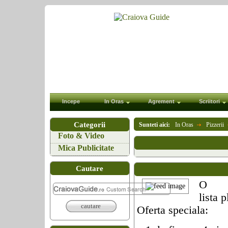
Incepe
In Oras
Agrement
Scriitori
Categorii
Sunteti aici:
In Oras
Pizzerii
Foto & Video
Mica Publicitate
Cautare
O
lista 
cautare
Oferta speciala: