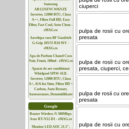
Samsung
ciuperci
AR12JSFNCWKNZE
Inverter, 12000 BTU, Clasa
A++, Filtru Full HD, Easy
Filter, Fast Cool, Auto Clean -
pulpa de rosii cu o
eMAG.ro
presata
Anvelopa vara BF Goodrich
G-Grip 205/55 R16 91V -
eMAG.ro
Apa de Parfum Chanel Coco
Noir, Femei, 100ml - eMAG.ro
pulpa de rosii cu o
presata, ciuperci, c
Aparat de aer conditionat
Whirlpool SPIW 412L
Inverter, 12000 BTU, Clasa
A+, Al 6-lea Simt, Filtru HD +
Carbon, Auto Restart,
pulpa de rosii cu or
Autocuratare, Dezumidificare
presata
Google
Router Wireless-N 300Mbps
Asus RT-N12-D1 - eMAG.ro
pulpa de rosii cu or
Monitor LED AOC 21.5",